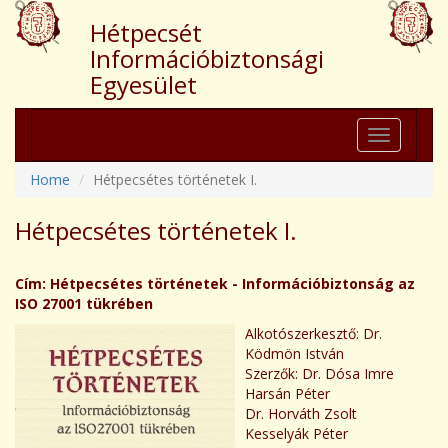
Hétpecsét
Információbiztonsági
Egyesület
Toggle
navigation
Home
Hétpecsétes történetek I.
Hétpecsétes történetek I.
Cím: Hétpecsétes történetek - Információbiztonság az
ISO 27001 tükrében
Alkotószerkesztő: Dr.
Ködmön István
Szerzők: Dr. Dósa Imre
Harsán Péter
Dr. Horváth Zsolt
Kesselyák Péter