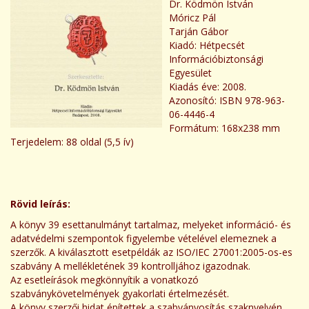
Dr. Ködmön István
Móricz Pál
Tarján Gábor
Kiadó: Hétpecsét
Információbiztonsági
Egyesület
Kiadás éve: 2008.
Azonosító: ISBN 978-963-
06-4446-4
Formátum: 168x238 mm
Terjedelem: 88 oldal (5,5 ív)
Rövid leírás:
A könyv 39 esettanulmányt tartalmaz, melyeket információ- és
adatvédelmi szempontok figyelembe vételével elemeznek a
szerzők. A kiválasztott esetpéldák az ISO/IEC 27001:2005-os-es
szabvány A mellékletének 39 kontrolljához igazodnak.
Az esetleírások megkönnyítik a vonatkozó
szabványkövetelmények gyakorlati értelmezését.
A könyv szerzői hidat építettek a szabványosítás szaknyelvén