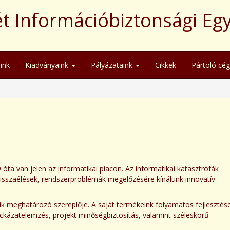
t Információbiztonsági Eg
ink
Kiadványaink
Pályázataink
Cikkek
Pártoló cé
ta van jelen az informatikai piacon. Az informatikai katasztrófák
isszaélések, rendszerproblémák megelőzésére kínálunk innovatív
 meghatározó szereplője. A saját termékeink folyamatos fejlesztése
ockázatelemzés, projekt minőségbiztosítás, valamint széleskörű