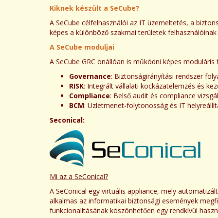
Kiknek készült a SeCube?
A SeCube célfelhasználói az IT üzemeltetés, a biztons
képes a különböző szakmai területek felhasználóinak 
A SeCube moduljai
A SeCube GRC önállóan is működni képes moduláris fe
Governance
: Biztonságirányítási rendszer fol
RISK
: Integrált vállalati kockázatelemzés és kez
Compliance
: Belső audit és compliance vizsgá
BCM
: Üzletmenet-folytonosság és IT helyreáll
Seconical:
Mi az a SeConical?
A SeConical egy virtuális appliance, mely automatizál
alkalmas az informatikai biztonsági események megf
funkcionalitásának köszönhetően egy rendkívül hasz