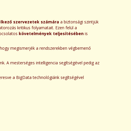
elkező szervezetek számára
a biztonsági szintjük
torozás kritikus folyamatait. Ezen felül a
pcsolatos
követelmények teljesítésében
is
en, hogy megismerjék a rendszerekben végbemenő
. A mesterséges intelligencia segítségével pedig az
 keresve a BigData technológiánk segítségével