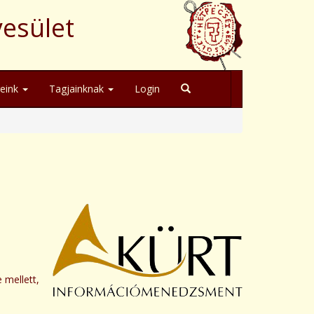
yesület
geink
Tagjainknak
Login
 mellett,