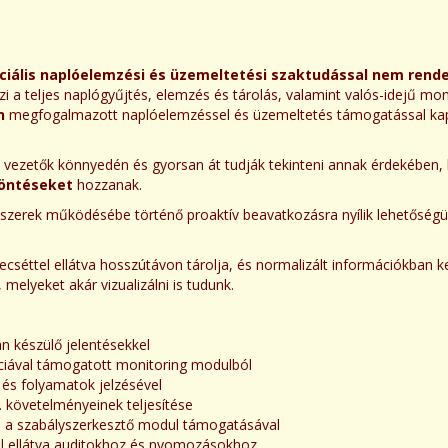
ciális naplóelemzési és üzemeltetési szaktudással nem rend
i a teljes naplógyűjtés, elemzés és tárolás, valamint valós-idejű moni
n
megfogalmazott naplóelemzéssel és üzemeltetés támogatással ka
t a vezetők könnyedén és gyorsan át tudják tekinteni annak érdekéb
öntéseket
hozzanak.
zerek működésébe történő proaktív beavatkozásra nyílik lehetőségünk
őpecséttel ellátva hosszútávon tárolja, és normalizált információkban
elyeket akár vizualizálni is tudunk.
n készülő jelentésekkel
nciával támogatott monitoring modulból
és folyamatok jelzésével
. követelményeinek teljesítése
én a szabályszerkesztő modul támogatásával
tel ellátva auditokhoz és nyomozásokhoz