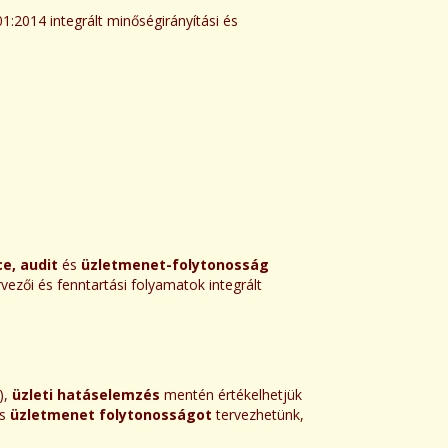
:2014 integrált minőségirányítási és
e, audit
és
üzletmenet-folytonosság
ezői és fenntartási folyamatok integrált
),
üzleti hatáselemzés
mentén értékelhetjük
s
üzletmenet
folytonosságot
tervezhetünk,