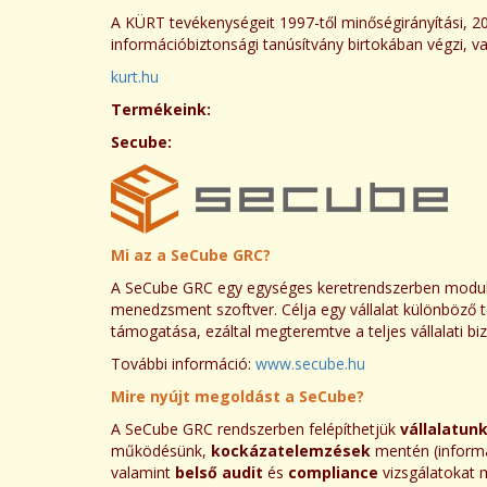
A KÜRT tevékenységeit 1997-től minőségirányítási, 20
információbiztonsági tanúsítvány birtokában végzi, va
kurt.hu
Termékeink:
Secube:
Mi az a SeCube GRC?
A SeCube GRC egy egységes keretrendszerben modulá
menedzsment szoftver. Célja egy vállalat különböző t
támogatása, ezáltal megteremtve a teljes vállalati biz
További információ:
www.secube.hu
Mire nyújt megoldást a SeCube?
A SeCube GRC rendszerben felépíthetjük
vállalatun
működésünk,
kockázatelemzések
mentén (informác
valamint
belső
audit
és
compliance
vizsgálatokat 