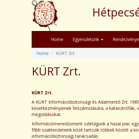
Hétpecsé
Home
Egyesületünk
Rendezvénye
Home
KÜRT Zrt.
KÜRT Zrt.
KÜRT Zrt.
A KÜRT Információbiztonsági és Adatmentő Zrt. 1989 ó
következményeinek felszámolására; a katasztrófák, v
megoldásokat.
Információmenedzsment üzletágunk a hazai piac egyik
főbb szakterületeink közé tartozik többek között a k
információbiztonsági tanácsadás.