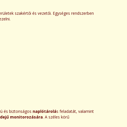
területek szakértői és vezetői. Egységes rendszerben
zelni.
ú és biztonságos
naplótárolá
s feladatát, valamint
idejű monitorozására
. A széles körű