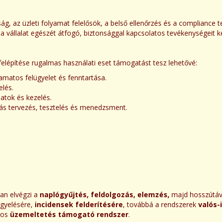
ág, az üzleti folyamat felelősök, a belső ellenőrzés és a compliance 
a vállalat egészét átfogó, biztonsággal kapcsolatos tevékenységeit ke
lépítése rugalmas használati eset támogatást tesz lehetővé:
yamatos felügyelet és fenntartása.
elés.
latok és kezelés.
ítás tervezés, tesztelés és menedzsment.
tan elvégzi a
naplógyűjtés, feldolgozás, elemzés,
majd hosszútáv
igyelésére,
incidensek felderítésére
, továbbá a rendszerek
valós-
nos
üzemeltetés támogató rendszer
.