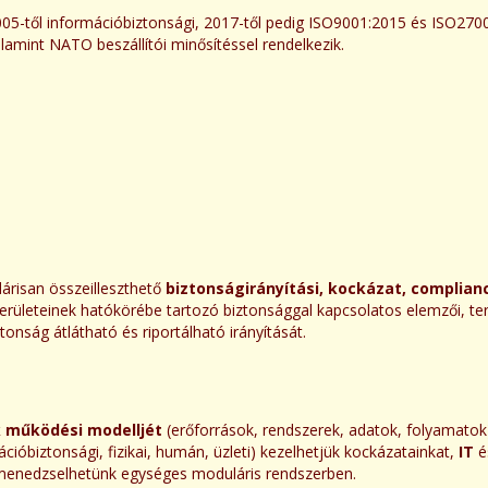
05-től információbiztonsági, 2017-től pedig ISO9001:2015 és ISO27001
lamint NATO beszállítói minősítéssel rendelkezik.
risan összeilleszthető
biztonságirányítási, kockázat, complianc
erületeinek hatókörébe tartozó biztonsággal kapcsolatos elemzői, terv
tonság átlátható és riportálható irányítását.
k működési modelljét
(erőforrások, rendszerek, adatok, folyamatok
ióbiztonsági, fizikai, humán, üzleti) kezelhetjük kockázatainkat,
IT
é
menedzselhetünk egységes moduláris rendszerben.