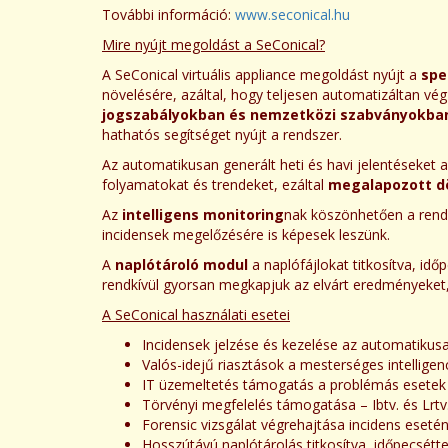
További információ:
www.seconical.hu
Mire nyújt megoldást a SeConical?
A SeConical virtuális appliance megoldást nyújt a
spe
növelésére, azáltal, hogy teljesen automatizáltan végz
jogszabályokban és nemzetközi szabványokba
hathatós segítséget nyújt a rendszer.
Az automatikusan generált heti és havi jelentéseke
folyamatokat és trendeket, ezáltal
megalapozott d
Az
intelligens monitoring
nak köszönhetően a rends
incidensek megelőzésére is képesek leszünk.
A
naplótároló modul
a naplófájlokat titkosítva, id
rendkívül gyorsan megkapjuk az elvárt eredményeket, m
A SeConical használati esetei
Incidensek jelzése és kezelése az automatikusa
Valós-idejű riasztások a mesterséges intellige
IT üzemeltetés támogatás a problémás esetek 
Törvényi megfelelés támogatása – Ibtv. és Lrtv
Forensic vizsgálat végrehajtása incidens eset
Hosszútávú naplótárolás titkosítva, időpecsét