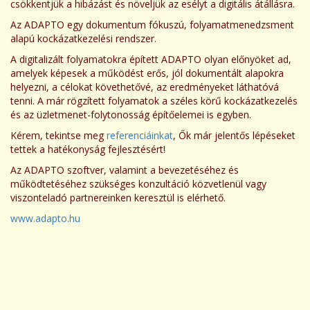
csökkentjük a hibázást és növeljük az esélyt a digitális átállásra.
Az ADAPTO egy dokumentum fókuszú, folyamatmenedzsment
alapú kockázatkezelési rendszer.
A digitalizált folyamatokra épített ADAPTO olyan előnyöket ad,
amelyek képesek a működést erős, jól dokumentált alapokra
helyezni, a célokat követhetővé, az eredményeket láthatóvá
tenni. A már rögzített folyamatok a széles körű kockázatkezelés
és az üzletmenet-folytonosság építőelemei is egyben.
Kérem, tekintse meg
referenciáinkat
, Ők már jelentős lépéseket
tettek a hatékonyság fejlesztésért!
Az ADAPTO szoftver, valamint a bevezetéséhez és
működtetéséhez szükséges konzultáció közvetlenül vagy
viszonteladó partnereinken keresztül is elérhető.
www.adapto.hu