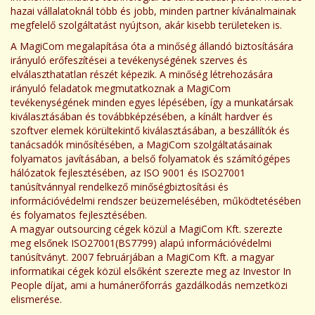
hazai vállalatoknál több és jobb, minden partner kívánalmainak
megfelelő szolgáltatást nyújtson, akár kisebb területeken is.
A MagiCom megalapítása óta a minőség állandó biztosítására
irányuló erőfeszítései a tevékenységének szerves és
elválaszthatatlan részét képezik. A minőség létrehozására
irányuló feladatok megmutatkoznak a MagiCom
tevékenységének minden egyes lépésében, így a munkatársak
kiválasztásában és továbbképzésében, a kínált hardver és
szoftver elemek körültekintő kiválasztásában, a beszállítók és
tanácsadók minősítésében, a MagiCom szolgáltatásainak
folyamatos javításában, a belső folyamatok és számítógépes
hálózatok fejlesztésében, az ISO 9001 és ISO27001
tanúsítvánnyal rendelkező minőségbiztosítási és
információvédelmi rendszer beüzemelésében, működtetésében
és folyamatos fejlesztésében.
A magyar outsourcing cégek közül a MagiCom Kft. szerezte
meg elsőnek ISO27001(BS7799) alapú információvédelmi
tanúsítványt. 2007 februárjában a MagiCom Kft. a magyar
informatikai cégek közül elsőként szerezte meg az Investor In
People díjat, ami a humánerőforrás gazdálkodás nemzetközi
elismerése.