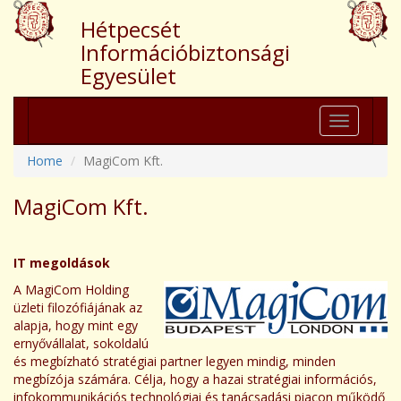
Hétpecsét
Információbiztonsági
Egyesület
Toggle
navigation
Home
MagiCom Kft.
MagiCom Kft.
IT megoldások
A MagiCom Holding
üzleti filozófiájának az
alapja, hogy mint egy
ernyővállalat, sokoldalú
és megbízható stratégiai partner legyen mindig, minden
megbízója számára. Célja, hogy a hazai stratégiai információs,
infokommunikációs technológiai és tanácsadási piacon működő